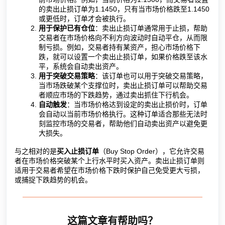
的卖出止损订单为1.1450，只有当市场价格跌至1.1450
或更低时，订单才会被执行。
用于保护已有仓位
：卖出止损订单通常用于止损，帮助
交易者在市场价格向不利方向波动时自动平仓，从而限
制亏损。例如，交易者持有某资产，担心市场价格下
跌，就可以设置一个卖出止损订单，如果价格跌至该水
平，系统会自动卖出资产。
用于突破交易策略
：该订单也可以用于突破交易策略，
当市场跌破某个支撑位时，卖出止损订单可以帮助交易
者顺应市场的下跌趋势，通过卖出抓住下行机会。
自动触发
：当市场价格达到设定的卖出止损价时，订单
会自动以当前市场价格执行。这种订单适合那些无法时
刻监控市场的交易者，帮助他们自动卖出资产以避免更
大损失。
与之相对的是
买入止损订单
（Buy Stop Order），它允许交易
者在市场价格突破某个上行水平时买入资产。卖出止损订单则
适用于交易者希望在市场价格下跌时保护自己免受更大亏损，
或捕捉下跌趋势的机会。
这篇文章有帮助吗？